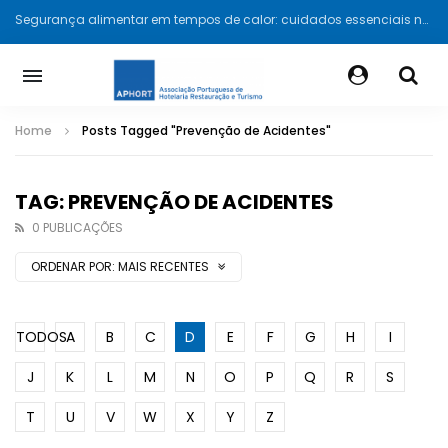
Segurança alimentar em tempos de calor: cuidados essenciais na hotelaria e restauração
Home
Posts Tagged "Prevenção de Acidentes"
TAG: PREVENÇÃO DE ACIDENTES
0 PUBLICAÇÕES
ORDENAR POR:
MAIS RECENTES
TODOS
A
B
C
D
E
F
G
H
I
J
K
L
M
N
O
P
Q
R
S
T
U
V
W
X
Y
Z