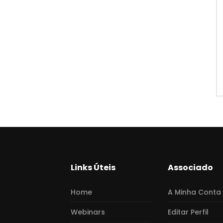
Links Úteis
Associado
Home
A Minha Conta
Webinars
Editar Perfil