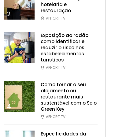
hotelaria e
restauração
2
APHORT TV
Exposição ao radão:
como identificar e
reduzir o risco nos
estabelecimentos
3
turísticos
APHORT TV
Como tornar o seu
alojamento ou
restaurante mais
s Tarde
sustentável com o Selo
4
Green Key
APHORT TV
Especificidades da