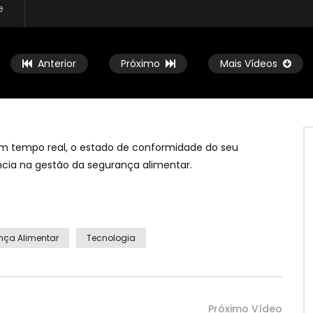
e
Anterior
Próximo
Mais Vídeos
em tempo real, o estado de conformidade do seu
cia na gestão da segurança alimentar.
Ver Mais Tarde
venir pragas e
Regras de ouro para a
ões no seu hotel?
Segurança Alimentar: como
prevenir contaminações na
TV
nça Alimentar
Tecnologia
restauração?
APHORT TV
Próximo Vídeo