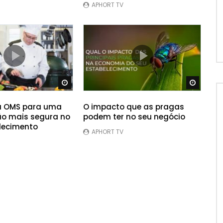
APHORT TV
Ver Mais Tarde
Ver Mai
a OMS para uma
O impacto que as pragas
o mais segura no
podem ter no seu negócio
lecimento
APHORT TV