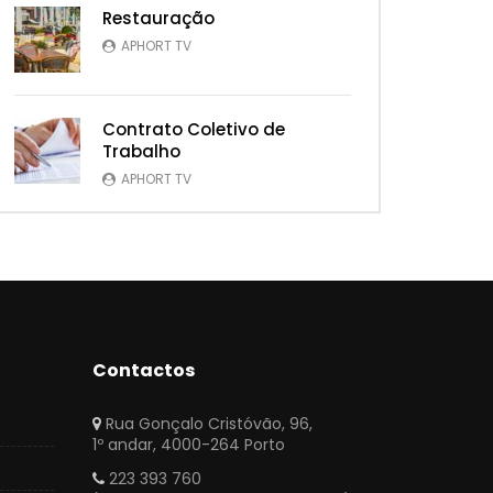
Restauração
APHORT TV
Contrato Coletivo de
Trabalho
APHORT TV
Contactos
Rua Gonçalo Cristóvão, 96,
1º andar, 4000-264 Porto
223 393 760