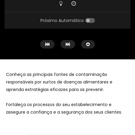
Próximo Automático
Conheça as principais fontes de contaminação
responsáveis por surtos de doenças alimentares e
Ver Mais Tarde
aprenda estratégias eficazes para as prevenir.
Segurança alimentar em
HACCP digital: o 
Fortaleça os processos do seu estabelecimento e
tempos de calor: cuidados
Segurança Alime
assegure a confiança e a segurança dos seus clientes.
essenciais na hotelaria e
APHORT TV
restauração
APHORT TV